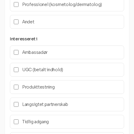
Professionel (kosmetolog/dermatolog)
Andet
Interesseret i
Ambassadør
UGC (betalt indhold)
Produkttestning
Langsigtet partnerskab
Tidlig adgang