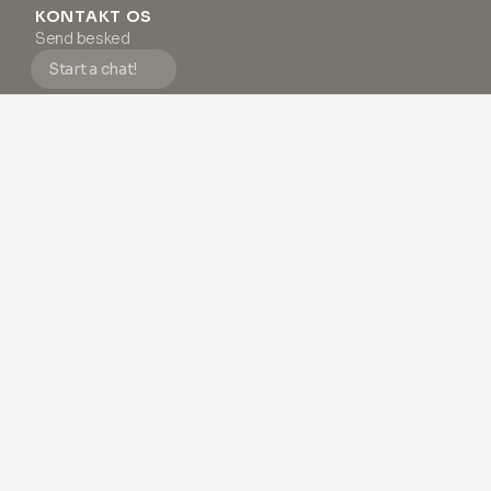
KONTAKT OS
Send besked
Start a chat!
Mandag - Fredag, 9:00 – 18:00 (CET)
Vi gør vores bedste for at svare på alle e-mails og beskeder
inden for 24 arbejdstimer.
SUPPORT
Ofte Stillede Spørgsmål
Vilkår og Betingelser
Privatlivspolitik
Impressum
Om os
#1 HUD NYHEDSBREV
Gør som
tusindvis
af andre og opdag, hvordan du kan
forbedre din huds sundhed med endeløs inspiration og
eksklusivt indhold.