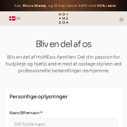
Køb
Micro Stamp
, og få hver Serum Refill med
50% rabat
.
DK
0
Bliv en del af os
Bliv en del af HoMEso-familien. Del din passion for
hudpleje og hjælp andre med at opdage styrken ved
professionelle behandlinger derhjemme.
Personlige oplysninger
Navn/Efternavn *