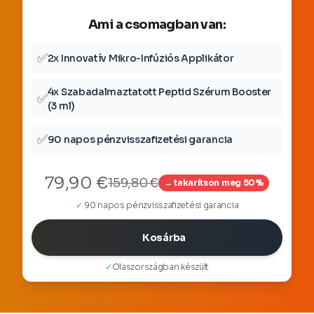
Ami a csomagban van:
✅
2x Innovatív Mikro-Infúziós Applikátor
4x Szabadalmaztatott Peptid Szérum Booster
✅
(3 ml)
✅
90 napos pénzvisszafizetési garancia
79,90 €
159,80 €
→ takarítson meg 50%
✓
90 napos pénzvisszafizetési garancia
Kosárba
✓
Olaszországban készült