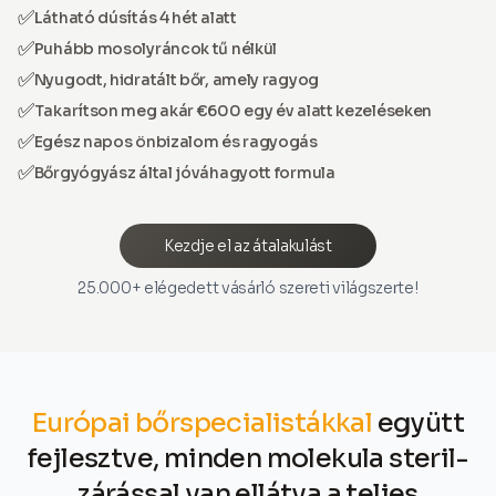
✅
Látható dúsítás 4 hét alatt
✅
Puhább mosolyráncok tű nélkül
✅
Nyugodt, hidratált bőr, amely ragyog
✅
Takarítson meg akár €600 egy év alatt kezeléseken
✅
Egész napos önbizalom és ragyogás
✅
Bőrgyógyász által jóváhagyott formula
Kezdje el az átalakulást
25.000+ elégedett vásárló szereti világszerte!
Európai bőrspecialistákkal
együtt
fejlesztve, minden molekula steril-
zárással van ellátva a teljes