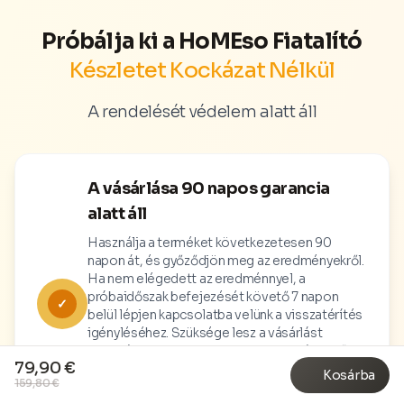
Próbálja ki a HoMEso Fiatalító
Készletet Kockázat Nélkül
A rendelését védelem alatt áll
A vásárlása 90 napos garancia
alatt áll
Használja a terméket következetesen 90
napon át, és győződjön meg az eredményekről.
Ha nem elégedett az eredménnyel, a
próbaidőszak befejezését követő 7 napon
✓
belül lépjen kapcsolatba velünk a visszatérítés
igényléséhez. Szüksége lesz a vásárlást
igazoló bizonylatra, valamint a használat előtt
79,90 €
és minden 2 hetes kezelés után készült, jól
Kosárba
159,80 €
látható eredményfotókra. Első vásárlók