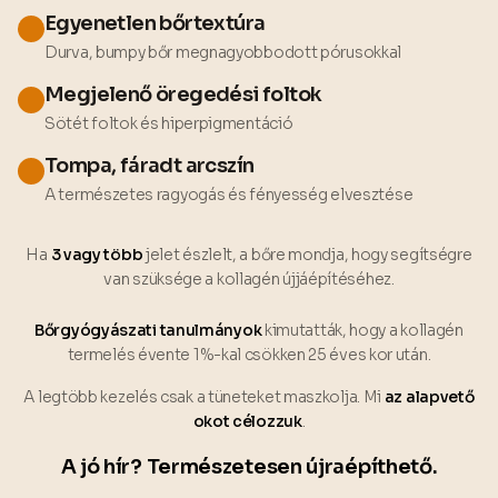
Egyenetlen bőrtextúra
Durva, bumpy bőr megnagyobbodott pórusokkal
Megjelenő öregedési foltok
Sötét foltok és hiperpigmentáció
Tompa, fáradt arcszín
A természetes ragyogás és fényesség elvesztése
Ha
3 vagy több
jelet észlelt, a bőre mondja, hogy segítségre
van szüksége a kollagén újjáépítéséhez.
Bőrgyógyászati tanulmányok
kimutatták, hogy a kollagén
termelés évente 1%-kal csökken 25 éves kor után.
A legtöbb kezelés csak a tüneteket maszkolja. Mi
az alapvető
okot célozzuk
.
A jó hír? Természetesen újraépíthető.