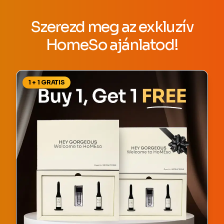
Szerezd meg az exkluzív
HomeSo ajánlatod!
1 + 1 GRATIS