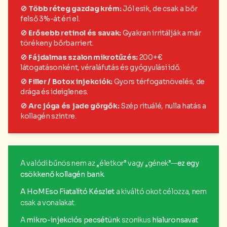
🚫
Több réteg gazdag krém:
Jól esik, de csak a bőr
felső 3%-át éri el.
🚫
Erősebb retinol és savak:
Gyakran irritálják a már
törékeny bőrbarriert.
🚫
Fájdalmas szalon mikrotűzés:
200+€
látogatásonként, véraláfutás és gyógyulási idő.
🚫
Filler / Botox injekciók:
Gyors térfogatnövelés, de
drága és ideiglenes.
🚫
Arc jóga és jade görgők:
Szép rituálé, nulla hatás a
kollagén szintre.
A valódi bűnös nem az „életkor” vagy „gének”—
ez egy
csökkenő kollagén bank.
A HoMEso Fiatalító Készlet
a kiváltó okot célozza, nem
csak a vonalakat.
A
mikro-injekciós pecsétünk
szonikus
hialuronsavat