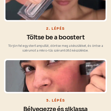
2. LÉPÉS
Töltse be a boostert
Törjön fel egy steril ampullát, döntse meg a készüléket, és öntse a
szérumot a mikro-tűs szérumtöltő készülékbe.
3. LÉPÉS
Bélyegezze és siklassa