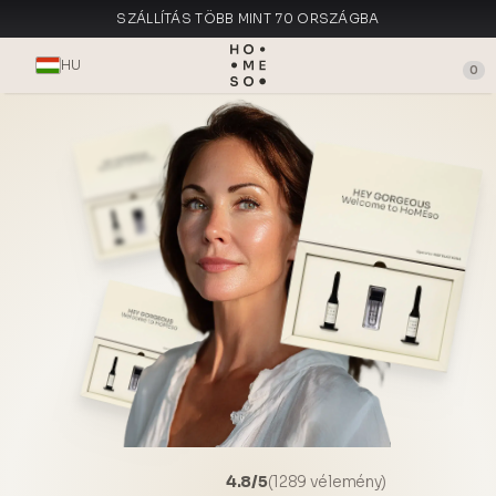
SZÁLLÍTÁS TÖBB MINT 70 ORSZÁGBA
KÉSZÜLT OLASZORSZÁGBAN
HU
0
4.8/5
(1289 vélemény)