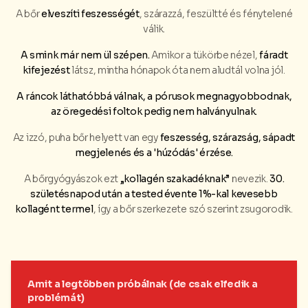
A bőr
elveszíti feszességét
, szárazzá, feszültté és fénytelené
válik.
A smink már nem ül szépen.
Amikor a tükörbe nézel,
fáradt
kifejezést
látsz, mintha hónapok óta nem aludtál volna jól.
A ráncok láthatóbbá válnak, a pórusok megnagyobbodnak,
az öregedési foltok pedig nem halványulnak.
Az izzó, puha bőr helyett van egy
feszesség, szárazság, sápadt
megjelenés és a 'húzódás' érzése.
A bőrgyógyászok ezt
„kollagén szakadéknak”
nevezik.
30.
születésnapod után a tested évente 1%-kal kevesebb
kollagént termel
, így a bőr szerkezete szó szerint zsugorodik.
Amit a legtöbben próbálnak (de csak elfedik a
problémát)