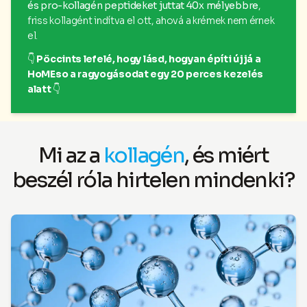
és pro-kollagén peptideket juttat 40x mélyebbre
,
friss kollagént indítva el ott, ahová a krémek nem érnek
el.
👇
Pöccints lefelé, hogy lásd, hogyan építi újjá a
HoMEso a ragyogásodat egy 20 perces kezelés
alatt
👇
Mi az a
kollagén
, és miért
beszél róla hirtelen mindenki?