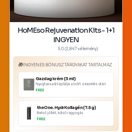
HoMEso Rejuvenation Kits - 1+1
INGYEN
5.0 (2,847 vélemény)
🎁
INGYENES BÓNUSZ TÁRGYAKAT TARTALMAZ
Gazdag krém (3 ml)
Nyugtassa & táplálja a bőrt a kezelés után
FREE
theOne. HydrKollagén (7.5 g)
Belső jóllét, külső ragyogás
FREE