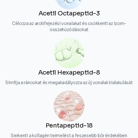
Acetil Octapeptid-3
Célozza az arckifejezési vonalakat és csökkenti az izom-
összehúzódásokat
Acetil Hexapeptid-8
Simítja a ráncokat és megakadályozza az új vonalak kialakulását
Pentapeptid-18
Serkenti a kollagén termelést a feszesebb bőr érdekében