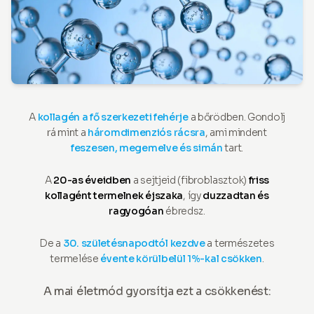
A
kollagén a fő szerkezeti fehérje
a bőrödben. Gondolj
rá mint a
háromdimenziós rácsra
, ami mindent
feszesen, megemelve és simán
tart.
A
20-as éveidben
a sejtjeid (fibroblasztok)
friss
kollagént termelnek éjszaka
, így
duzzadtan és
ragyogóan
ébredsz.
De a
30. születésnapodtól kezdve
a természetes
termelése
évente körülbelül 1%-kal csökken
.
A mai életmód gyorsítja ezt a csökkenést: