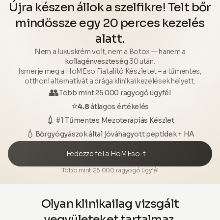
Újra készen állok a szelfikre! Telt bőr
mindössze egy 20 perces kezelés
alatt.
Nem a luxuskrém volt, nem a Botox — hanem a
kollagénveszteség
30 után.
Ismerje meg a HoMEso Fiatalító Készletet – a tűmentes,
otthoni alternatívát a drága klinikai kezelések helyett.
👥
Több mint 25 000 ragyogó ügyfél
⭐
4.8
átlagos értékelés
💉
#1 Tűmentes Mezoterápiás Készlet
💧
Bőrgyógyászok által jóváhagyott peptidek + HA
Fedezze fel a HoMEso-t
Több mint 25 000 ragyogó ügyfél
Olyan klinikailag vizsgált
vegyületeket tartalmaz,