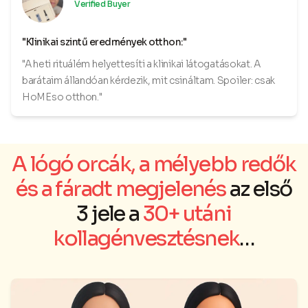
Verified Buyer
"Klinikai szintű eredmények otthon:"
"A heti rituálém helyettesíti a klinikai látogatásokat. A
barátaim állandóan kérdezik, mit csináltam. Spoiler: csak
HoMEso otthon."
A lógó orcák, a mélyebb redők
és a fáradt megjelenés
az első
3 jele a
30+ utáni
kollagénvesztésnek
…