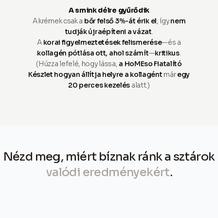
A smink délre gyűrődik
A krémek csak a
bőr felső 3%-át érik el
, így
nem
tudják újraépíteni a vázat
.
A
korai figyelmeztetések felismerése
—és a
kollagén pótlása ott, ahol számít
—
kritikus
.
(Húzza lefelé, hogy lássa,
a HoMEso Fiatalító
Készlet hogyan állítja helyre a kollagént
már
egy
20 perces kezelés
alatt.)
Nézd meg, miért bíznak ránk a sztárok
valódi eredményekért
.