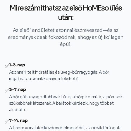
Mire számíthatsz az első HoMEso ülés
után:
Az első lendületet azonnal észreveszed—és az
eredmények csak fokozódnak, ahogy az új kollagén
épül.
1-3. nap
✅
Azonnali, telt hidratálás és üveg-bőr ragyogás. A bőr
rugalmas, a smink könnyen felvihető.
3-7. nap
✅
A bőr gátja nyugodtabbnak tűnik, a bőrpír elmúlik, a pórusok
szűkebbnek látszanak. A barátok kérdezik, hogy többet
aludtál-e.
7-14. nap
✅
A finom vonalak elkezdenek elmosódni, az orcák térfogata