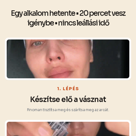
Egy alkalom hetente • 20 percet vesz
igénybe • nincs leállási idő
1. LÉPÉS
Készítse elő a vásznat
Finoman tisztítsa meg és szárítsa meg az arcát.