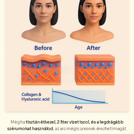
Még ha
tisztán étkezel, 2 liter vizet iszol, és a legdrágább
szérumokat használod
, az arc mégis üresnek érezheti magát.