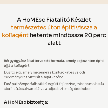
A HoMEso Fiatalító Készlet
természetes úton építi vissza a
kollagént
hetente mindössze 20 perc
alatt
Bőrgyógyász által tervezett formula, amely sejtszinten építi
újjá a kollagént.
Dúsító erő, amely megemeli a kontúrokat és valódi
eredményeket biztosít a saját kezébe.
Európai bőrspecialistákkal
együtt fejlesztve, minden molekula
steril-zárással van ellátva a teljes biztonság érdekében.
A HoMEso biztosítja: