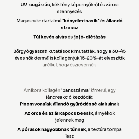
UV-sugárzás
, kék fény képernyőkről és városi
szennyezés
Magas cukortartalmú "
kényelmi nasik
" és
állandó
stressz
Túl kevés alvás
és
jojó-diétázás
Bőrgyógyászati kutatások kimutatták, hogy a 30-45
éves nők dermális kollagénjük 15-20%-át elveszítik
anélkül, hogy észrevennék.
Amikor a kollagén "
bankszámla
" kimerül, egy
láncreakció kezdődik
:
Finom vonalak állandó gyűrődéssé alakulnak
Az orca és az állkapocs beesik
, árnyékok
jelennek meg
A pórusok nagyobbnak tűnnek
, a textúra tompa
lesz