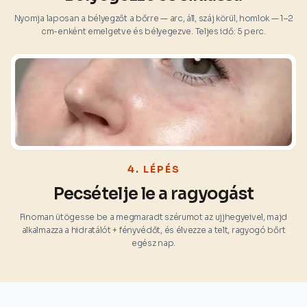
Nyomja laposan a bélyegzőt a bőrre — arc, áll, száj körül, homlok — 1–2
cm-enként emelgetve és bélyegezve. Teljes idő: 5 perc.
4. LÉPÉS
Pecsételje le a ragyogást
Finoman ütögesse be a megmaradt szérumot az ujjhegyeivel, majd
alkalmazza a hidratálót + fényvédőt, és élvezze a telt, ragyogó bőrt
egész nap.