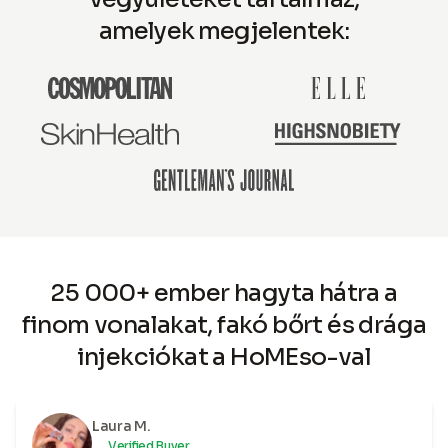
amelyek megjelentek:
25 000+ ember hagyta hátra a
finom vonalakat, fakó bőrt és drága
injekciókat a HoMEso-val
Laura M.
Verified Buyer