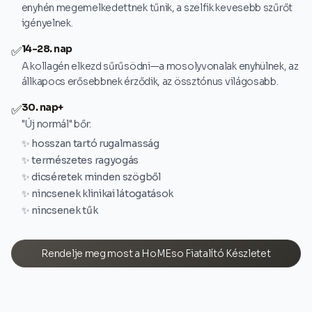
enyhén megemelkedettnek tűnik, a szelfik kevesebb szűrőt
igényelnek.
14-28. nap
✅
A kollagén elkezd sűrűsödni—a mosolyvonalak enyhülnek, az
állkapocs erősebbnek érződik, az össztónus világosabb.
30. nap+
✅
"Új normál" bőr:
✨ hosszan tartó rugalmasság
✨ természetes ragyogás
✨ dicséretek minden szögből
✨ nincsenek klinikai látogatások
✨ nincsenek tűk
Rendelje meg most a HoMEso Fiatalító Készletet