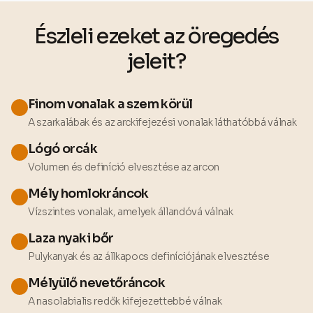
Észleli ezeket az
öregedés
jeleit
?
Finom vonalak a szem körül
A szarkalábak és az arckifejezési vonalak láthatóbbá válnak
Lógó orcák
Volumen és definíció elvesztése az arcon
Mély homlokráncok
Vízszintes vonalak, amelyek állandóvá válnak
Laza nyaki bőr
Pulykanyak és az állkapocs definíciójának elvesztése
Mélyülő nevetőráncok
A nasolabialis redők kifejezettebbé válnak