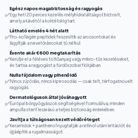
Egész napos magabiztosság és ragyogás
✅
Egy heti 20 perces kezelés mélyhidratáltságot biztosít,
amely a kávétól a koktélokig tart.
Látható emelés 4 hét alatt
✅
Pro-kollagén peptidek feszesítik az arccsontokat és
lágyítják a nevetőráncokat tű nélkül.
Évente akár €600 megtakarítás
✅
Kerülje el a féléves töltőanyag vagy mikro-tűs kezeléseket,
és tartsa a ragyogást a fürdőszobai fiókjában.
Nulla fájdalom vagy pihenőidő
✅
Nincs zúzódás, nincs kipirosodás — csak telt, térfogatnövelt
ragyogás.
Dermatológusok által jóváhagyott
✅
Európai bőrgyógyászok segítségével formulálva; minden
ampulla steril lezárású a teljes biztonság érdekében.
Javítja a túlságosan kezelt védőréteget
✅
Keramidok + panthenol nyugtatják a retinol utáni irritációt és
újjáépítik a rugalmasságot.