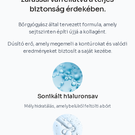
biztonság érdekében.
Bőrgyógyász által tervezett formula, amely
sejtszinten építi újjá a kollagént.
Dúsító erő, amely megemeli a kontúrokat és valódi
eredményeket biztosít a saját kezébe.
Sonikált hialuronsav
Mély hidratálás, amely belülről feltölti a bőrt