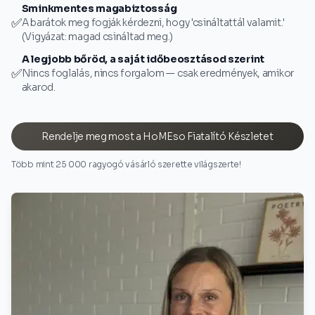
Sminkmentes magabiztosság
✅
A barátok meg fogják kérdezni, hogy 'csináltattál valamit.'
(Vigyázat: magad csináltad meg.)
A legjobb bőröd, a saját időbeosztásod szerint
✅
Nincs foglalás, nincs forgalom — csak eredmények, amikor
akarod.
Rendelje meg most a HoMEso Fiatalító Készletet
Több mint 25 000 ragyogó vásárló szerette világszerte!