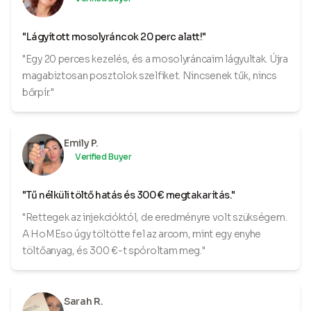
"Lágyított mosolyráncok 20 perc alatt!"
"Egy 20 perces kezelés, és a mosolyráncaim lágyultak. Újra
magabiztosan posztolok szelfiket. Nincsenek tűk, nincs
bőrpír."
Emily P.
Verified Buyer
"Tű nélküli töltő hatás és 300 € megtakarítás."
"Rettegek az injekcióktól, de eredményre volt szükségem.
A HoMEso úgy töltötte fel az arcom, mint egy enyhe
töltőanyag, és 300 €-t spóroltam meg."
Sarah R.