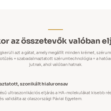
kor az összetevők valóban e
erüli azt a gátat, amely megállít minden krémet, szérum
rotűzés + szabadalmaztatott szérumtechnológia = a ható
jutnak, ahol valóban hatnak.
tatott, szonikált hialuronsav
ztésű ultraszonikációs eljárás a HA-molekulákat kisebb r
 és validálta az olaszországi Páviai Egyetem.