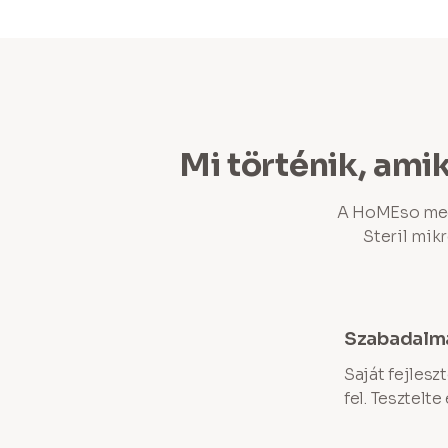
Mi történik, ami
A HoMEso megk
Steril mik
Szabadalmaz
Saját fejles
fel. Tesztelte