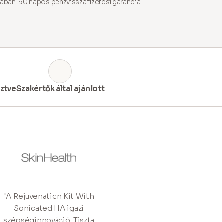
ában. 90 napos pénzvisszafizetési garancia.
ztve
Szakértők által ajánlott
"A Rejuvenation Kit With
Sonicated HA igazi
szépséginnováció. Tiszta