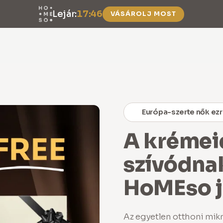
Lejár:
17:46
VÁSÁROLJ MOST
et, és minden szérum utántöltőt
50% kedvezménnyel
kapsz.
Európa-szerte nők ezr
A krémei
szívódnak
HoMEso ju
Az egyetlen otthoni mikr