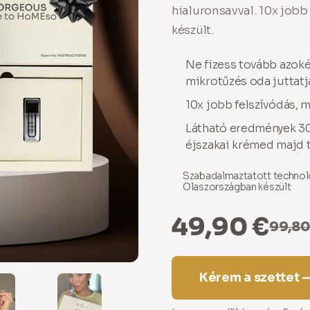
hialuronsavval. 10x jobb
készült.
Ne fizess tovább azoké
mikrotűzés oda juttatja
10x jobb felszívódás, 
Látható eredmények 30
éjszakai krémed majd t
Szabadalmaztatott technol
Olaszországban készült
49,90 €
99,80
Kérem a szettet —