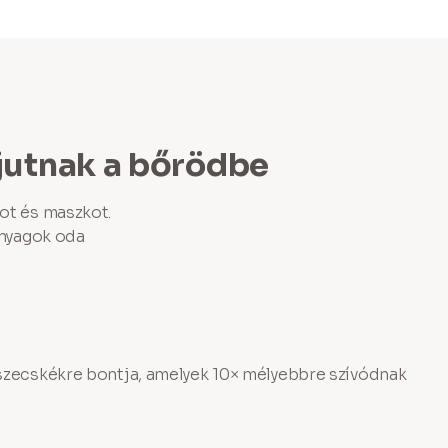
ljutnak a bőrödbe
ot és maszkot.
anyagok oda
észecskékre bontja, amelyek 10× mélyebbre szívódnak