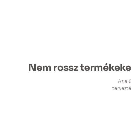
Nem rossz termékeket 
Az a 
tervezt