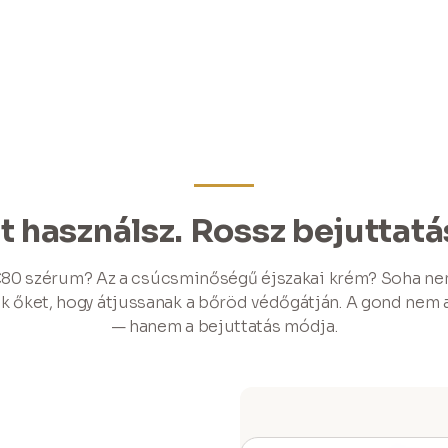
használsz. Rossz bejuttatá
€80 szérum? Az a csúcsminőségű éjszakai krém? Soha ne
ék őket, hogy átjussanak a bőröd védőgátján. A gond nem 
— hanem a bejuttatás módja.