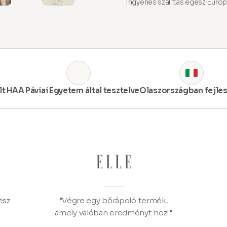
Ingyenes szállítás egész Európ
+4
lt HA
A Páviai Egyetem által tesztelve
Olaszországban fejles
esz
"Végre egy bőrápoló termék,
amely valóban eredményt hoz!"