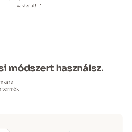
varázslat!…"
si módszert használsz.
m arra
a termék