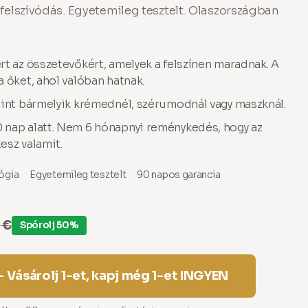
 felszívódás. Egyetemileg tesztelt. Olaszországban
rt az összetevőkért, amelyek a felszínen maradnak. A
 őket, ahol valóban hatnak.
mint bármelyik krémednél, szérumodnál vagy maszknál.
 nap alatt. Nem 6 hónapnyi reménykedés, hogy az
esz valamit.
ógia
Egyetemileg tesztelt
90 napos garancia
 €
Spórolj 50%
 Vásárolj 1-et, kapj még 1-et INGYEN