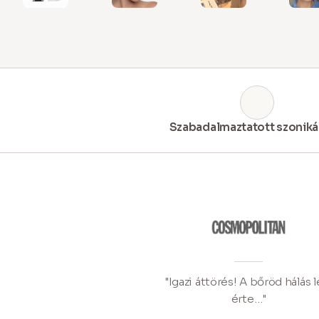
Szabadalmaztatott szoniká
"Igazi áttörés! A bőröd hálás l
érte…"