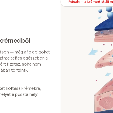
Felszín — a krémed itt áll 
a krémedből
rtson — még a jó dolgokat
Szinte teljes egészében a
ért fizetsz, soha nem
jában történik.
ket költesz krémekre,
elyet a puszta helyi