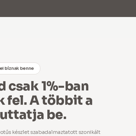
HU
0
ei bíznak benne
d csak 1%-ban
 fel. A többit a
ttatja be.
otűs készlet szabadalmaztatott szonikált