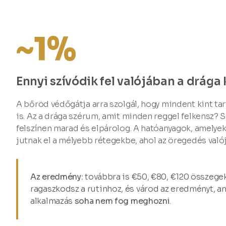
~1%
Ennyi szívódik fel valójában a drág
A bőröd védőgátja arra szolgál, hogy mindent kint ta
is. Az a drága szérum, amit minden reggel felkensz? 
felszínen marad és elpárolog. A hatóanyagok, amelyek
jutnak el a mélyebb rétegekbe, ahol az öregedés való
Az eredmény:
továbbra is €50, €80, €120 összege
ragaszkodsz a rutinhoz, és várod az eredményt, am
alkalmazás
soha nem fog meghozni
.