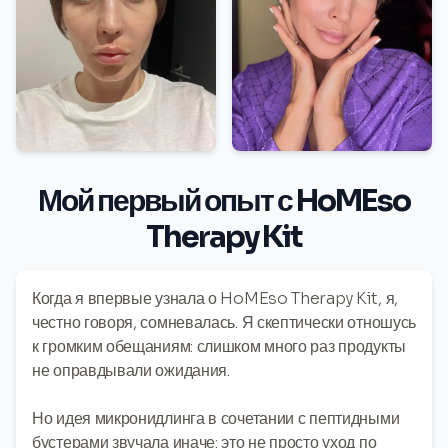
Мой первый опыт с HoMEso
Therapy Kit
Когда я впервые узнала о HoMEso Therapy Kit, я,
честно говоря, сомневалась. Я скептически отношусь
к громким обещаниям: слишком много раз продукты
не оправдывали ожидания.
Но идея микронидлинга в сочетании с пептидными
бустерами звучала иначе: это не просто уход по