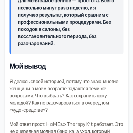
Для меня самое ценное — простота. Всего
несколько минут раз в неделю, и я
получаю результат, который сравним с
профессиональными процедурами. Без
походов в салоны, без
восстановительного периода, без
разочарований.
Мой вывод
Я делюсь своей историей, потому что знаю: многие
женщины в моём возрасте задаются теми же
вопросами. Что выбрать? Как сохранить кожу
молодой? Как не разочароваться в очередном
«чудо-средстве»?
Мой ответ прост: HoMEso Therapy Kit работает. Это
не очередная модная баночка, а уход, который