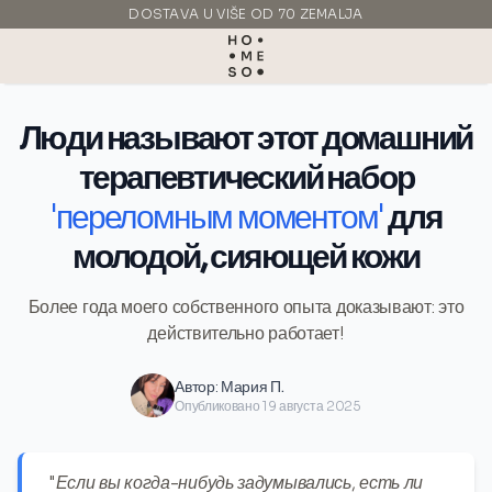
DOSTAVA U VIŠE OD 70 ZEMALJA
PROIZVEDENO U ITALIJI
Люди называют этот домашний
терапевтический набор
'переломным моментом'
для
молодой, сияющей кожи
Более года моего собственного опыта доказывают: это
действительно работает!
Автор:
Мария П.
Опубликовано 19 августа 2025
"Если вы когда-нибудь задумывались, есть ли