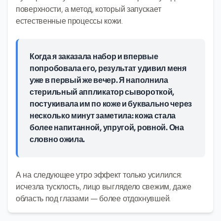
поверхности, а метод, который запускает
естественные процессы кожи.
Когда я заказала набор и впервые
попробовала его, результат удивил меня
уже в первый же вечер. Я наполнила
стерильный аппликатор сывороткой,
постукивала им по коже и буквально через
несколько минут заметила: кожа стала
более напитанной, упругой, ровной. Она
словно ожила.
А на следующее утро эффект только усилился:
исчезла тусклость, лицо выглядело свежим, даже
область под глазами — более отдохнувшей.