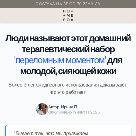
DOSTAVA U VIŠE OD 70 ZEMALJA
PROIZVEDENO U ITALIJI
Люди называют этот домашний
терапевтический набор
'переломным моментом'
для
молодой, сияющей кожи
Более 3 лет ежедневного использования доказывают,
что это работает!
Автор:
Ирина П.
Опубликовано 19 августа 2025
"Бывает так, что мы привыкаем