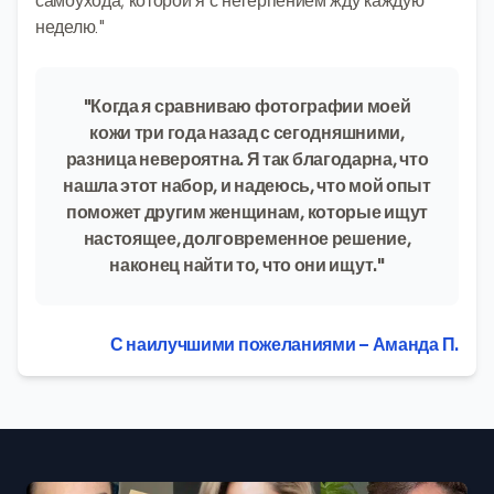
самоухода, которой я с нетерпением жду каждую
неделю."
"Когда я сравниваю фотографии моей
кожи три года назад с сегодняшними,
разница невероятна. Я так благодарна, что
нашла этот набор, и надеюсь, что мой опыт
поможет другим женщинам, которые ищут
настоящее, долговременное решение,
наконец найти то, что они ищут."
С наилучшими пожеланиями – Аманда П.