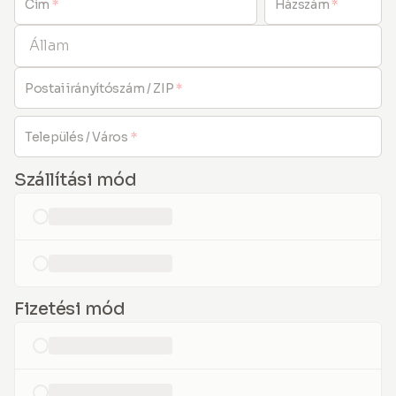
Cím
*
Házszám
*
Állam
Postai irányítószám / ZIP
*
Település / Város
*
Szállítási mód
loading...
loading...
Fizetési mód
loading...
loading...