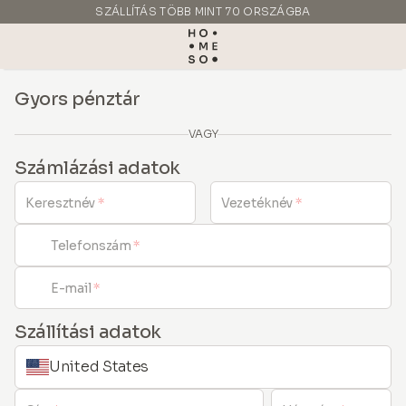
SZÁLLÍTÁS TÖBB MINT 70 ORSZÁGBA
KÉSZÜLT OLASZORSZÁGBAN
Gyors pénztár
VAGY
Számlázási adatok
Keresztnév
*
Vezetéknév
*
Telefonszám
*
E-mail
*
Szállítási adatok
United States