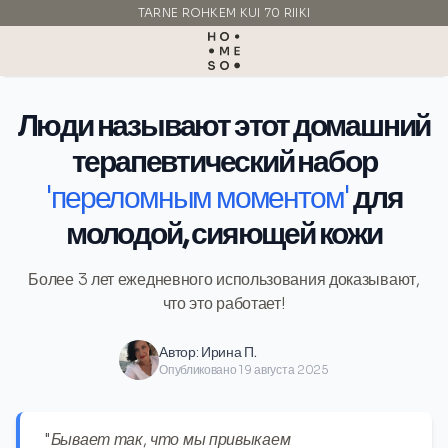
TARNE ROHKEM KUI 70 RIIKI
VALMISTATUD ITAALIAS
Люди называют этот домашний
терапевтический набор
'переломным моментом'
для
молодой, сияющей кожи
Более 3 лет ежедневного использования доказывают,
что это работает!
Автор:
Ирина П.
Опубликовано 19 августа 2025
"Бывает так, что мы привыкаем