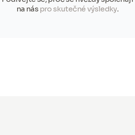
na nás
pro skutečné výsledky
.