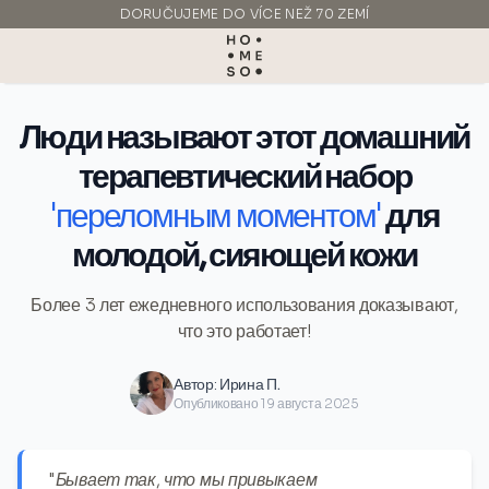
DORUČUJEME DO VÍCE NEŽ 70 ZEMÍ
VYROBENO V ITÁLII
Люди называют этот домашний
терапевтический набор
'переломным моментом'
для
молодой, сияющей кожи
Более 3 лет ежедневного использования доказывают,
что это работает!
Автор:
Ирина П.
Опубликовано 19 августа 2025
"Бывает так, что мы привыкаем