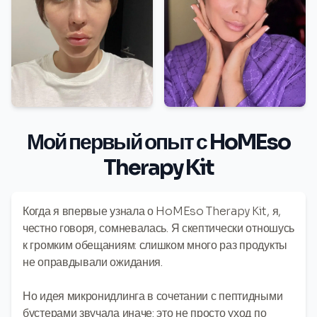
Мой первый опыт с HoMEso
Therapy Kit
Когда я впервые узнала о HoMEso Therapy Kit, я,
честно говоря, сомневалась. Я скептически отношусь
к громким обещаниям: слишком много раз продукты
не оправдывали ожидания.
Но идея микронидлинга в сочетании с пептидными
бустерами звучала иначе: это не просто уход по