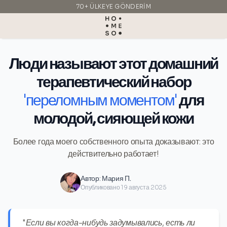
70+ ÜLKEYE GÖNDERIM
İTALYA'DA ÜRETILDI
Люди называют этот домашний
терапевтический набор
'переломным моментом'
для
молодой, сияющей кожи
Более года моего собственного опыта доказывают: это
действительно работает!
Автор:
Мария П.
Опубликовано 19 августа 2025
"Если вы когда-нибудь задумывались, есть ли