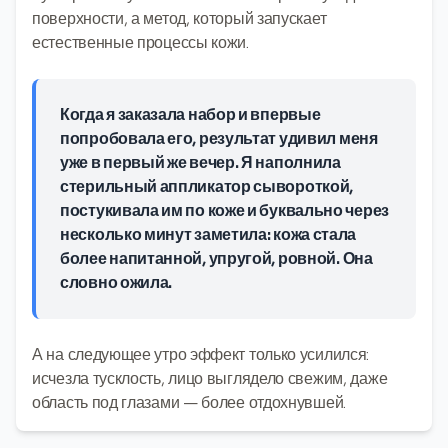
поверхности, а метод, который запускает
естественные процессы кожи.
Когда я заказала набор и впервые
попробовала его, результат удивил меня
уже в первый же вечер. Я наполнила
стерильный аппликатор сывороткой,
постукивала им по коже и буквально через
несколько минут заметила: кожа стала
более напитанной, упругой, ровной. Она
словно ожила.
А на следующее утро эффект только усилился:
исчезла тусклость, лицо выглядело свежим, даже
область под глазами — более отдохнувшей.