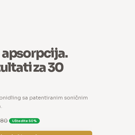
 apsorpcija.
zultati za 30
ronidling sa patentiranim soničnim
.
,80
Uštedite 50%