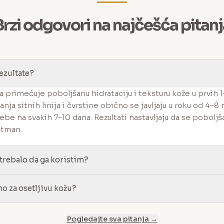
Brzi odgovori na najčešća pitanj
rezultate?
a primećuje poboljšanu hidrataciju i teksturu kože u prvih 1
anja sitnih linija i čvrstine obično se javljaju u roku od 4–8
be na svakih 7–10 dana. Rezultati nastavljaju da se poboljša
etman.
 trebalo da ga koristim?
no za osetljivu kožu?
Pogledajte sva pitanja →