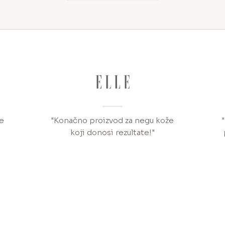
e
"Konačno proizvod za negu kože
koji donosi rezultate!"