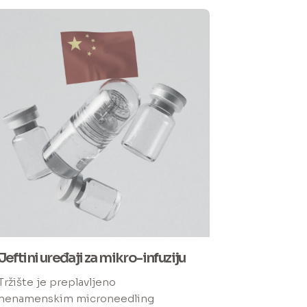
Jeftini uređaji za mikro-infuziju
Tržište je preplavljeno
nenamenskim microneedling