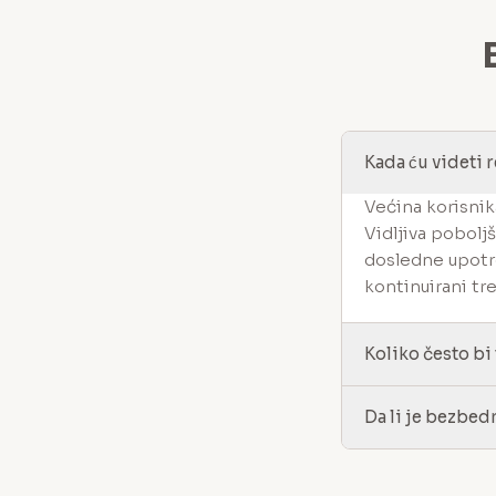
Kada ću videti 
Većina korisnik
Vidljiva poboljš
dosledne upotre
kontinuirani tr
Koliko često bi
Da li je bezbed