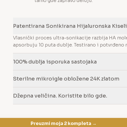
tamo gde zapravo deluju.
Patentirana Sonikirana Hijaluronska Kisel
Vlasnički proces ultra-sonikacije razbija HA mol
apsorbuju 10 puta dublje. Testirano i potvrđeno na 
100% dublja isporuka sastojaka
Sterilne mikroigle obložene 24K zlatom
Džepna veličina. Koristite bilo gde.
Preuzmi moja 2 kompleta →