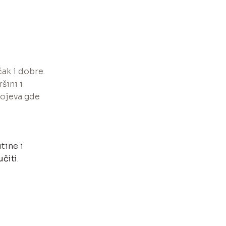
čak i dobre.
šini i
lojeva gde
tine i
učiti
.