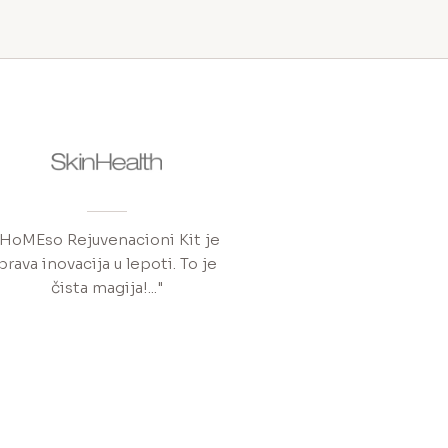
"HoMEso Rejuvenacioni Kit je
prava inovacija u lepoti. To je
čista magija!..."