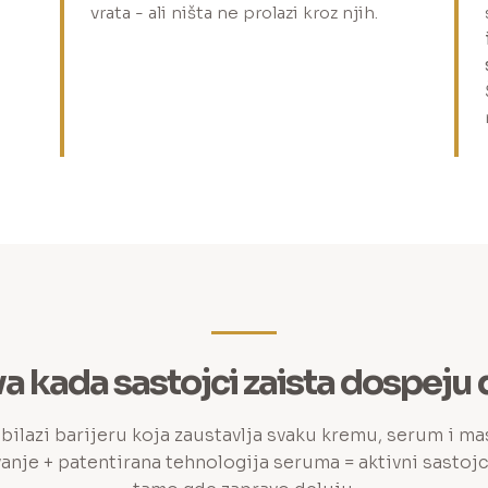
vrata - ali ništa ne prolazi kroz njih.
a kada sastojci zaista dospeju
lazi barijeru koja zaustavlja svaku kremu, serum i ma
anje + patentirana tehnologija seruma = aktivni sastoj