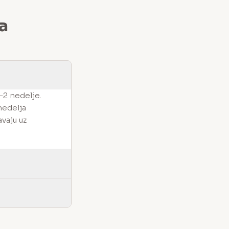
a
–2 nedelje.
 nedelja
vaju uz