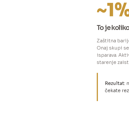
~1
To je koli
Zaštitna barij
Onaj skupi se
isparava. Akt
starenje zaist
Rezultat:
n
čekate re