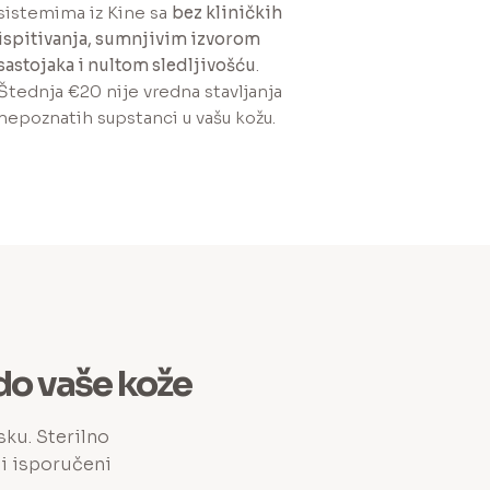
sistemima iz Kine sa
bez kliničkih
ispitivanja, sumnjivim izvorom
sastojaka i nultom sledljivošću
.
Štednja €20 nije vredna stavljanja
nepoznatih supstanci u vašu kožu.
 do vaše kože
sku. Sterilno
ci isporučeni