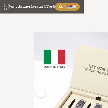
17:46
Ponuda završava za
SR
KUPI SADA