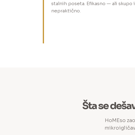
stalnih poseta. Efikasno — ali skupo i
nepraktično.
Šta se dešav
HoMEso zaobi
mikroigličav