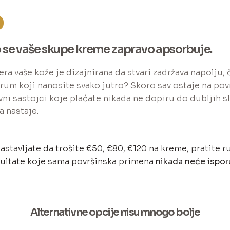
%
ko se vaše skupe kreme zapravo apsorbuje.
era vaše kože je dizajnirana da stvari zadržava napolju, 
rum koji nanosite svako jutro? Skoro sav ostaje na povr
ivni sastojci koje plaćate nikada ne dopiru do dubljih s
a nastaje.
astavljate da trošite €50, €80, €120 na kreme, pratite ru
zultate koje sama površinska primena
nikada neće ispor
Alternativne opcije nisu mnogo bolje