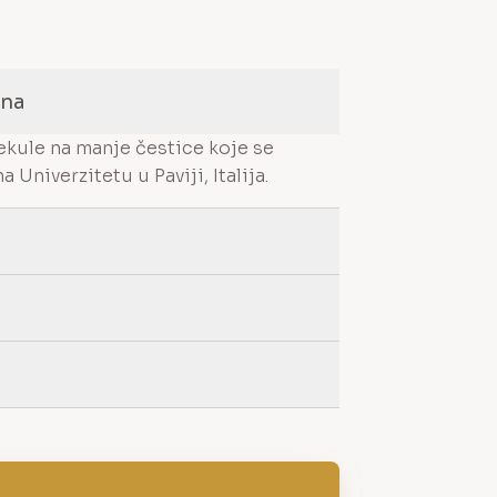
ina
ekule na manje čestice koje se
Univerzitetu u Paviji, Italija.