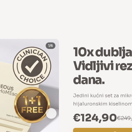
1/6
10x dublja
Vidljivi re
dana.
Jedini kućni set za mik
hijaluronskim kiselinom
€124,90
€249