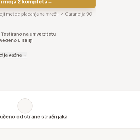
i moja 2 kompleta
→
oji metod plaćanja na mreži · ✓ Garancija 90
Testirano na univerzitetu
vedeno u Italiji
cija važna →
učeno od strane stručnjaka