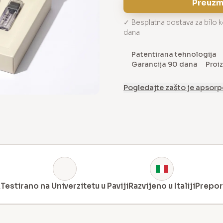
Preuzm
✓ Besplatna dostava za bilo k
dana
Patentirana tehnologija
Garancija 90 dana
Proiz
Pogledajte zašto je apsorp
A
Testirano na Univerzitetu u Paviji
Razvijeno u Italiji
Prepor