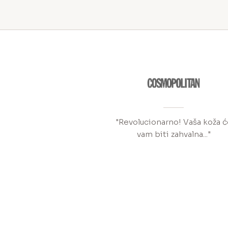
"Revolucionarno! Vaša koža ć
vam biti zahvalna..."