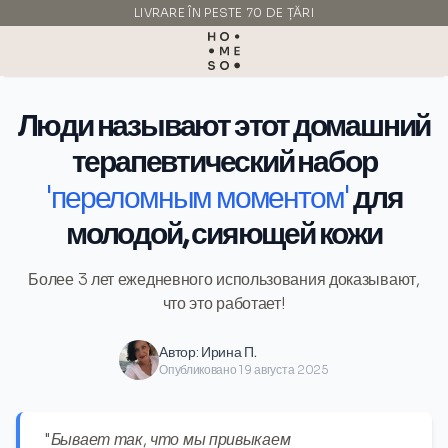
LIVRARE ÎN PESTE 70 DE ȚĂRI
FABRICAT ÎN ITALIA
Люди называют этот домашний
терапевтический набор
'переломным моментом'
для
молодой, сияющей кожи
Более 3 лет ежедневного использования доказывают,
что это работает!
Автор:
Ирина П.
Опубликовано 19 августа 2025
"Бывает так, что мы привыкаем