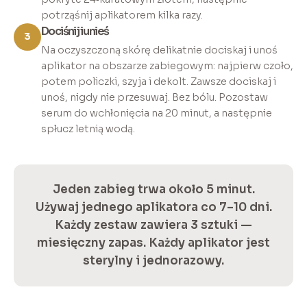
potrząśnij aplikatorem kilka razy.
Dociśnij i unieś
3
Na oczyszczoną skórę delikatnie dociskaj i unoś
aplikator na obszarze zabiegowym: najpierw czoło,
potem policzki, szyja i dekolt. Zawsze dociskaj i
unoś, nigdy nie przesuwaj. Bez bólu. Pozostaw
serum do wchłonięcia na 20 minut, a następnie
spłucz letnią wodą.
Jeden zabieg trwa około 5 minut.
Używaj jednego aplikatora co 7–10 dni.
Każdy zestaw zawiera 3 sztuki —
miesięczny zapas. Każdy aplikator jest
sterylny i jednorazowy.