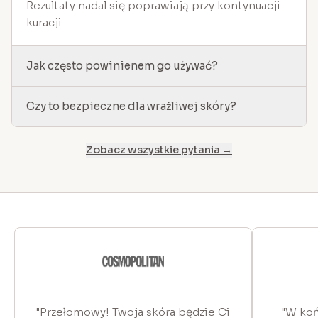
Rezultaty nadal się poprawiają przy kontynuacji
kuracji.
Jak często powinienem go używać?
Czy to bezpieczne dla wrażliwej skóry?
Zobacz wszystkie pytania →
"Przełomowy! Twoja skóra będzie Ci
"W koń