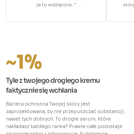
za to wdzięczna..."
skóry
~1%
Tyle z twojego drogiego kremu
faktycznie się wchłania
Bariera ochronna Twojej skóry jest
zaprojektowana, by nie przepuszczać substancji,
nawet tych dobrych. To drogie serum, które
nakładasz każdego ranka? Prawie całe pozostaje
na powierzchni i odparowuje. Substancje