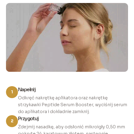
Napełnij
1
Odkręć nakrętkę aplikatora oraz nakrętkę
strzykawki Peptide Serum Booster, wyciśnij serum
do aplikatora i dokładnie zamknij.
Przygotuj
2
Zdejmij nasadkę, aby odsłonić mikroigły 0,50 mm
pokryte 24‑karatowym złotem, następnie