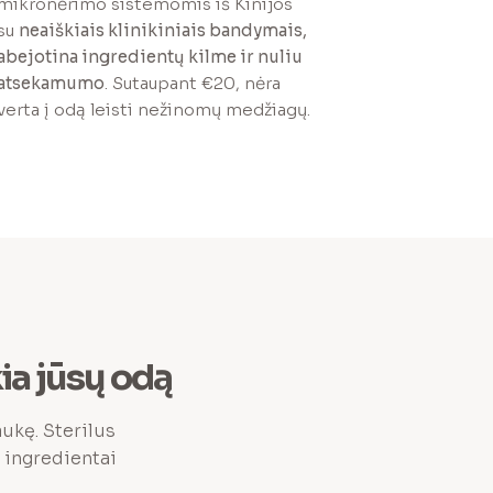
mikronėrimo sistemomis iš Kinijos
su
neaiškiais klinikiniais bandymais,
abejotina ingredientų kilme ir nuliu
atsekamumo
. Sutaupant €20, nėra
verta į odą leisti nežinomų medžiagų.
kia jūsų odą
ukę. Sterilus
 ingredientai