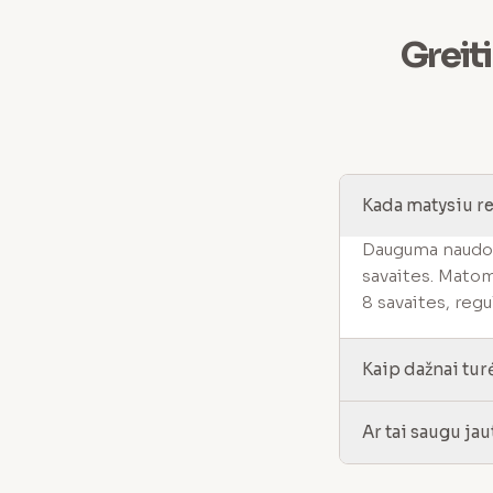
Greit
Kada matysiu re
Dauguma naudot
savaites. Matom
8 savaites, regu
Kaip dažnai tur
Ar tai saugu jau