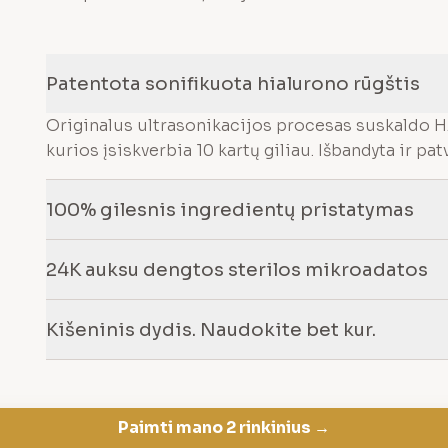
Patentota sonifikuota hialurono rūgštis
Originalus ultrasonikacijos procesas suskaldo H
kurios įsiskverbia 10 kartų giliau. Išbandyta ir patv
100% gilesnis ingredientų pristatymas
24K auksu dengtos sterilos mikroadatos
Kišeninis dydis. Naudokite bet kur.
Paimti mano 2 rinkinius →