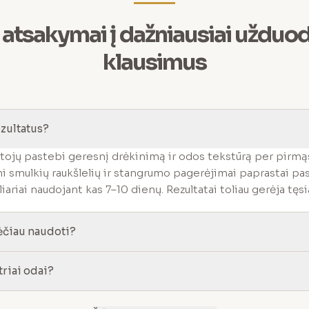
i atsakymai į dažniausiai uždu
klausimus
zultatus?
ojų pastebi geresnį drėkinimą ir odos tekstūrą per pirmąs
i smulkių raukšlelių ir stangrumo pagerėjimai paprastai pas
liariai naudojant kas 7–10 dienų. Rezultatai toliau gerėja tęs
ėčiau naudoti?
triai odai?