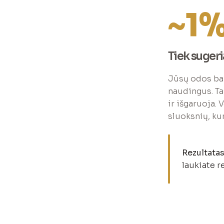
~1
Tiek suger
Jūsų odos barj
naudingus. Ta
ir išgaruoja.
sluoksnių, kur
Rezultatas
laukiate r