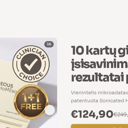
1/6
10 kartų g
įsisavini
rezultatai
Vienintelis mikroadat
patentuota Sonicated H
€124,90
€249