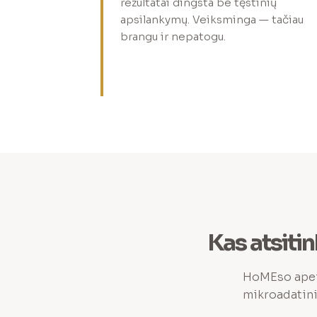
rezultatai dingsta be tęstinių
apsilankymų. Veiksminga — tačiau
brangu ir nepatogu.
Kas atsitin
HoMEso apein
mikroadatini