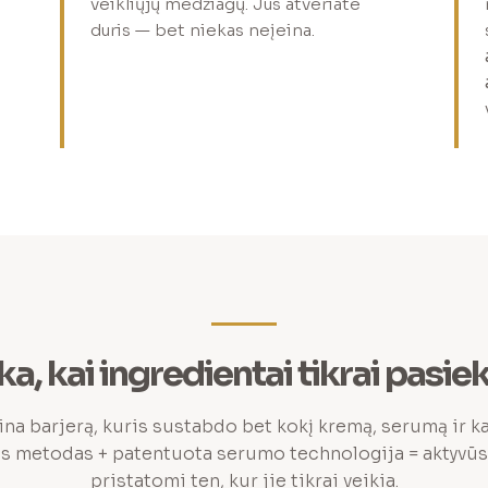
veikliųjų medžiagų. Jūs atveriate
duris — bet niekas neįeina.
ka, kai ingredientai tikrai pasie
a barjerą, kuris sustabdo bet kokį kremą, serumą ir ka
s metodas + patentuota serumo technologija = aktyvūs
pristatomi ten, kur jie tikrai veikia.