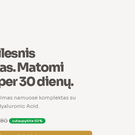
ilesnis
mas. Matomi
 per 30 dienų.
avimas namuose komplektas su
yaluronic Acid.
,80
sutaupykite 50%