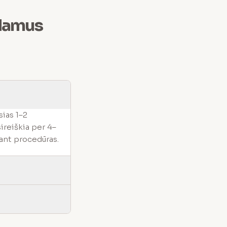
odamus
ias 1–2
ireiškia per 4–
iant procedūras.