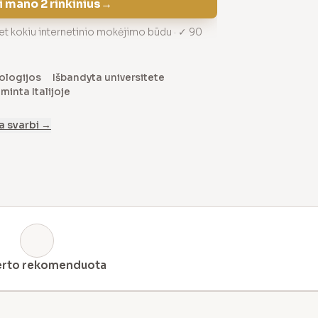
 mano 2 rinkinius
→
 kokiu internetinio mokėjimo būdu · ✓ 90
ologijos
Išbandyta universitete
inta Italijoje
a svarbi →
erto rekomenduota