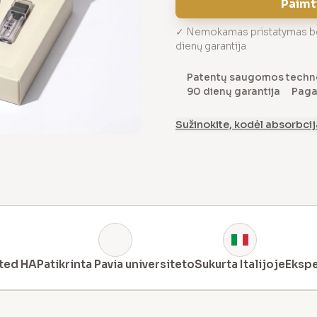
Paimti
✓ Nemokamas pristatymas bet
dienų garantija
Patentų saugomos techn
90 dienų garantija
Pagam
Sužinokite, kodėl absorbcij
ted HA
Patikrinta Pavia universiteto
Sukurta Italijoje
Eksp