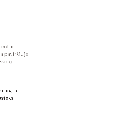
net ir
a paviršiuje
esnių
utiną ir
asieks
.