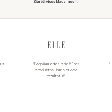
Žiūrėti visus klausimus →
bus
"Pagaliau odos priežiūros
"
produktas, kuris duoda
rezultatų!"