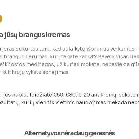
%
ia jūsų brangus kremas
eras sukurtas taip, kad sulaikytų išorinius veiksnius – 
s brangus serumas, kurį tepate kasryt? Beveik visas liek
 Veikliosios medžiagos, už kurias mokate, nepasiekia gil
 iš tikrųjų vyksta senėjimas.
:
jūs nuolat leidžiate €50, €80, €120 ant kremų, sekate r
ezultatų, kurių vien tik vietinis naudojimas
niekada nep
Alternatyvos nėra daug geresnės