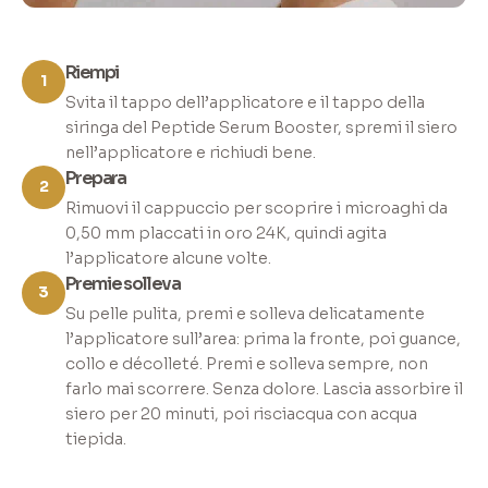
Riempi
1
Svita il tappo dell’applicatore e il tappo della
siringa del Peptide Serum Booster, spremi il siero
nell’applicatore e richiudi bene.
Prepara
2
Rimuovi il cappuccio per scoprire i microaghi da
0,50 mm placcati in oro 24K, quindi agita
l’applicatore alcune volte.
Premi e solleva
3
Su pelle pulita, premi e solleva delicatamente
l’applicatore sull’area: prima la fronte, poi guance,
collo e décolleté. Premi e solleva sempre, non
farlo mai scorrere. Senza dolore. Lascia assorbire il
siero per 20 minuti, poi risciacqua con acqua
tiepida.