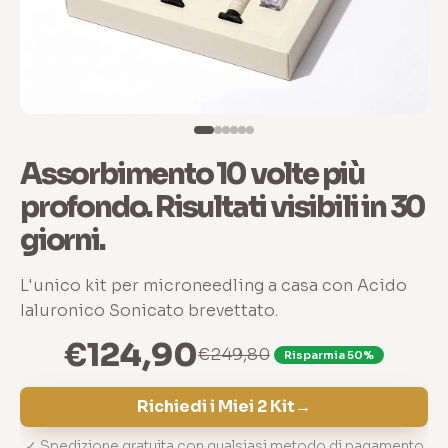
Assorbimento 10 volte più
profondo. Risultati visibili in 30
giorni.
L'unico kit per microneedling a casa con Acido
Ialuronico Sonicato brevettato.
€124,90
€249,80
Risparmia 50%
Richiedi i Miei 2 Kit
→
✓ Spedizione gratuita con qualsiasi metodo di pagamento