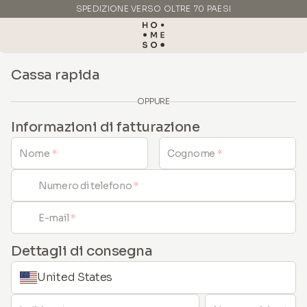
SPEDIZIONE VERSO OLTRE 70 PAESI
REALIZZATO IN ITALIA
Cassa rapida
OPPURE
Informazioni di fatturazione
Nome
*
Cognome
*
Numero di telefono
*
E-mail
*
Dettagli di consegna
United States