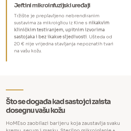
Jeftini mikroinfuzijski uređaji
Tržište je preplavljeno nebrendiranim
sustavima za mikroiglicu iz Kine s
nikakvim
kliničkim testiranjem, upitnim izvorima
sastojaka i bez ikakve sljedivosti
. Ušteda od
20 € nije vrijedna stavljanja nepoznatih tvari
na vašu kožu.
Što se događa kad sastojci zaista
dosegnu vašu kožu
HoMEso zaobilazi barijeru koja zaustavlja svaku
kremu, serum i masku. Sterilno mikroiglanje +