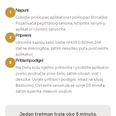
Napuni
1
Odvijte poklopac aplikatora i poklopac štrcaljke
Pojačivača peptidnog seruma, istisnite serum u
aplikator i čvrsto zatvorite.
Pripremi
2
Uklonite kapicu kako biste otkrili 0.50mm 24K
zlatne mikroiglice, zatim nekoliko puta protresite
aplikator.
Pritisni i podigni
3
Na čistu kožu nježno pritisnite i podižite aplikator
preko područja: prvo čelo, zatim obrazi, vrat i
dekolte. Uvijek pritisni i podigni, nikad ne klizaj.
Bezbolno. Ostavite serum da se upije 20 minuta,
zatim isperite mlakom vodom.
Jedan tretman traje oko 5 minuta.