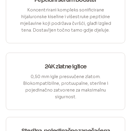
Koncentrirani kompleks sonificirane
hijaluronske kiseline i višestruke peptidne
mješavine koji podržava čvršći, glađi izgled
tena. Dostavljen točno tamo gdje djeluje.
24K zlatne iglice
0,50 mm igle presvučene zlatom.
Biokompatibilne, protuupalne, sterilne i
pojedinačno zatvorene za maksimalnu
sigurnost.
Sterilna, pojedinačno zapečaćena