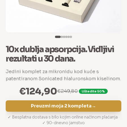
10x dublja apsorpcija. Vidljivi
rezultati u 30 dana.
Jedini komplet za mikronidu kod kuće s
patentiranom Sonicated hialuronskom kiselinom.
€124,90
€249,80
Uštedite 50%
Preuzmi moja 2 kompleta
→
✓ Besplatna dostava s bilo kojim online načinom plaćanja ·
✓ 90-dnevno jamstvo