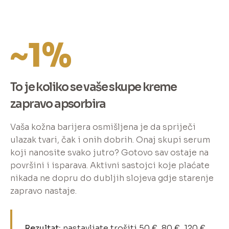
~1%
To je koliko se vaše skupe kreme
zapravo apsorbira
Vaša kožna barijera osmišljena je da spriječi
ulazak tvari, čak i onih dobrih. Onaj skupi serum
koji nanosite svako jutro? Gotovo sav ostaje na
površini i isparava. Aktivni sastojci koje plaćate
nikada ne dopru do dubljih slojeva gdje starenje
zapravo nastaje.
Rezultat:
nastavljate trošiti 50 €, 80 €, 120 €