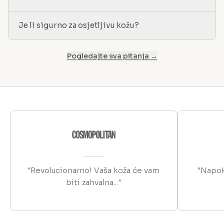
Je li sigurno za osjetljivu kožu?
Pogledajte sva pitanja →
"Revolucionarno! Vaša koža će vam
"Napok
biti zahvalna..."