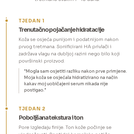
TJEDAN 1
Trenutačno pojačanje hidratacije
Koža se osjeća punijom i podatnijom nakon
prvog tretmana. Sonificirani HA privlači i
zadržava vlagu na dubljoj razini nego bilo koji
površinski proizvod.
"Mogla sam osjetiti razliku nakon prve primjene.
Moja koža se osjećala hidratizirano na način
kakav moj uobičajeni serum nikada nije
postigao."
TJEDAN 2
Poboljšana tekstura i ton
Pore izgledaju finije. Ton kože počinje se