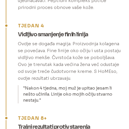
ujednačavati. Peptidni kompleks potiče
prirodni proces obnove vaše kože.
TJEDAN 4
Vidljivo smanjenje finih linija
Ovdje se događa magija. Proizvodnja kolagena
se povećava. Fine linije oko očiju i usta postaju
vidljivo mekše. Čvrstoća kože se poboljšava.
Ovo je trenutak kada većina žena već odustaje
od svoje treće čudotvorne kreme. S HoMEso,
ovdje rezultati ubrzavaju.
"Nakon 4 tjedna, moj muž je upitao jesam li
nešto učinila. Linije oko mojih očiju stvarno
nestaju."
TJEDAN 8+
Trajni rezultati protiv starenja