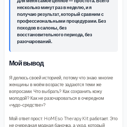
Для меня самое ценное — простота. Всего
несколько минут раз в неделю, и я
получаю результат, который сравним с
профессиональными процедурами. Без
походов в салоны, без
восстановительного периода, без
разочарований.
Мой вывод
Я делюсь своей историей, потому что знаю: многие
женщины в моём возрасте задаются теми же
вопросами. Что выбрать? Как сохранить кожу
молодой? Как не разочароваться в очередном
«чудо-средстве»?
Мой ответ прост: HoMEso Therapy Kit работает. Это
не очередная модная баночка, а уход, который