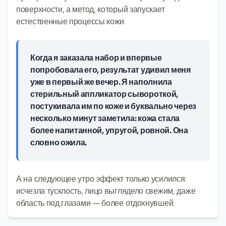
поверхности, а метод, который запускает
естественные процессы кожи.
Когда я заказала набор и впервые
попробовала его, результат удивил меня
уже в первый же вечер. Я наполнила
стерильный аппликатор сывороткой,
постукивала им по коже и буквально через
несколько минут заметила: кожа стала
более напитанной, упругой, ровной. Она
словно ожила.
А на следующее утро эффект только усилился:
исчезла тусклость, лицо выглядело свежим, даже
область под глазами — более отдохнувшей.