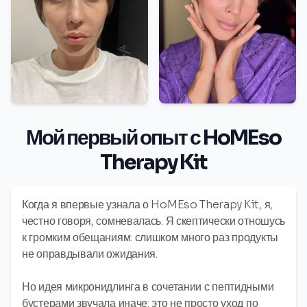
Мой первый опыт с HoMEso
Therapy Kit
Когда я впервые узнала о HoMEso Therapy Kit, я,
честно говоря, сомневалась. Я скептически отношусь
к громким обещаниям: слишком много раз продукты
не оправдывали ожидания.
Но идея микронидлинга в сочетании с пептидными
бустерами звучала иначе: это не просто уход по