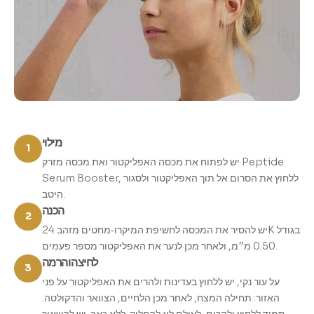
מילוי
1
יש לפתוח את מכסה האפליקטור ואת מכסה מזרק Peptide
Serum Booster, ללחוץ את הסרום אל תוך האפליקטור ולסגור
היטב.
הכנה
2
יש להסיר את המכסה לחשיפת המיקרו‑מחטים מזהב 24K בגודל
0.50 מ״מ, ולאחר מכן לנער את האפליקטור מספר פעמים.
לחיצה והרמה
3
על עור נקי, יש ללחוץ בעדינות ולהרים את האפליקטור על פני
האזור: תחילה המצח, לאחר מכן הלחיים, הצוואר והדקולטה.
תמיד ללחוץ ולהרים, לעולם לא להחליק. ללא כאב. יש להשאיר