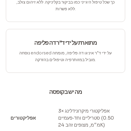
כך שכל טיפול היגייני כמו בביקור בקליניקה. ללא זיהום צולב,
ללא פשרות.
מתוארת על ידי ד"ר דה פליפה
נוסחה endorsed על ידי ד"ר איניגו דה פליפה, מומחה
מוביל במזותרפיה וטיפולים בהזרקה.
מה יש בקופסה
3× אפליקטורי מיקרונידלינג
סטריליים וחד‑פעמיים (0.50
אפליקטורים
מ״מ, מצופים זהב 24K)