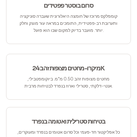
סרום בוסטר פפטידים
קומפלקס מרוכז של חומצה היאלורונית שעברה סוניקציה
ותערובת רב‑פפטידית, התומכים במראה עור מוצק וחלק
יותר. מועבר בדיוק למקום שבו הוא פועל.
מיקרו-מחטים מצופות זהב 24K
מחטים מצופות זהב 0.50 מ"מ. ביוקומפטבילי,
אנטי-דלקתי, סטרילי וארוז בנפרד לבטיחות מרבית.
בטיחות סטרילית ואטומה בנפרד
כל אפליקטור חד‑פעמי וכל סרום אטומים בנפרד ומעוקרים,