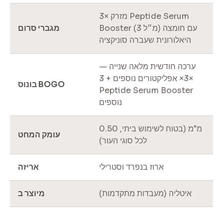
3× מזרק Peptide Serum
Booster (3 מ״ל) עם חומצה
מגברי סרום
היאלורונית שעברה סוניקציה
ערכה חודשית מלאה שנייה —
3× אפליקטורים נוספים + 3×
בונוס BOGO
Peptide Serum Booster
נוספים
0.50 מ"מ (בטוח לשימוש ביתי,
עומק המחט
לכל סוגי העור)
ארוז בנפרד וסטרילי
אריזה
איטליה (מעבדות מתקדמות)
מיוצר ב