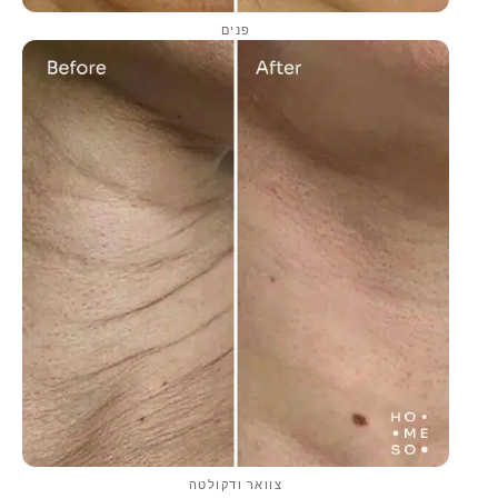
פנים
צוואר ודקולטה